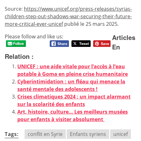
Source:
https://www.unicef.org/press-releases/syrias-
children-step-out-shadows-war-securing-their-future-
more-critical-ever-unicef
publié le 25 mars 2025.
Articles
Please follow and like us:
En
Relation :
UNICEF : une aide vitale pour l’accès à l’eau
potable à Goma en pleine crise humanitaire
Cyberintimidation : un fléau qui menace la
santé mentale des adolescents !
Crises climatiques 2024 : un impact alarmant
sur la scolarité des enfants
Art, histoire, culture… Les meilleurs musées
pour enfants à visiter absolument
Tags:
conflit en Syrie
Enfants syriens
unicef