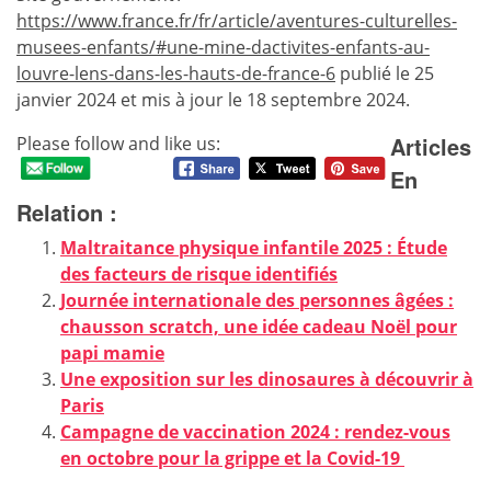
https://www.france.fr/fr/article/aventures-culturelles-
musees-enfants/#une-mine-dactivites-enfants-au-
louvre-lens-dans-les-hauts-de-france-6
publié le 25
janvier 2024 et mis à jour le 18 septembre 2024.
Articles
Please follow and like us:
En
Relation :
Maltraitance physique infantile 2025 : Étude
des facteurs de risque identifiés
Journée internationale des personnes âgées :
chausson scratch, une idée cadeau Noël pour
papi mamie
Une exposition sur les dinosaures à découvrir à
Paris
Campagne de vaccination 2024 : rendez-vous
en octobre pour la grippe et la Covid-19