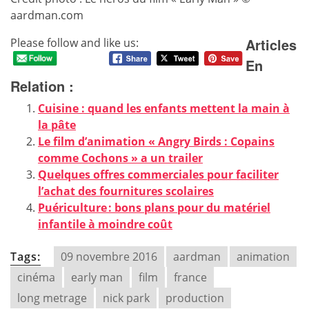
aardman.com
Articles
Please follow and like us:
En
Relation :
Cuisine : quand les enfants mettent la main à
la pâte
Le film d’animation « Angry Birds : Copains
comme Cochons » a un trailer
Quelques offres commerciales pour faciliter
l’achat des fournitures scolaires
Puériculture : bons plans pour du matériel
infantile à moindre coût
Tags:
09 novembre 2016
aardman
animation
cinéma
early man
film
france
long metrage
nick park
production