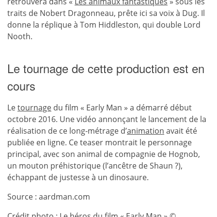
retrouvera dans «
Les animaux fantastiques
» sous les
traits de Nobert Dragonneau, prête ici sa voix à Dug. Il
donne la réplique à Tom Hiddleston, qui double Lord
Nooth.
Le tournage de cette production est en
cours
Le
tournage
du film « Early Man » a démarré début
octobre 2016. Une vidéo annonçant le lancement de la
réalisation de ce long-métrage d’
animation
avait été
publiée en ligne. Ce teaser montrait le personnage
principal, avec son animal de compagnie de Hognob,
un mouton préhistorique (l’ancêtre de Shaun ?),
échappant de justesse à un dinosaure.
Source : aardman.com
Crédit photo : Le héros du film « Early Man » ©