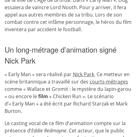
de la ville de L’Âge de Bronze. Dans « Early Man », Dug
essaiera de vaincre Lord Nooth. Pour y arriver, il fera
appel aux autres membres de sa tribu. Lors de son
combat contre cet infâme personnage, le héros du film
inventera par accident le football.
Un long-métrage d’animation signé
Nick Park
« Early Man » sera réalisé par
Nick Park
. Ce metteur en
scène britannique a travaillé sur des
courts-métrages
comme « Wallace et Gromit : le mystère du lapin-garou
» ou encore le
film
« Chicken Run ». Le scénario
d’« Early Man » a été écrit par Richard Starzak et Mark
Burton.
Le casting vocal de ce film d’animation compte sur la
présence d’
Eddie Redmayne
. Cet acteur, que le public