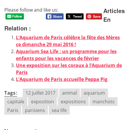
Articles
Please follow and like us:
En
Relation :
L’Aquarium de Paris célèbre la fête des Mères
ce dimanche 29 mai 2016 !
Aquarium Sea Life : un programme pour les
enfants pour les vacances de février
Une exposition sur les coraux à l’Aquarium de
Paris
L’Aquarium de Paris accueille Peppa Pig
Tags:
12 juillet 2017
animal
aquarium
capitale
exposition
expositions
manchots
Paris
parisiens
sea life