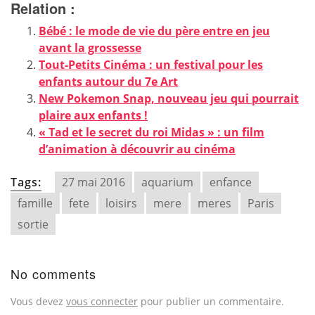
Relation :
Bébé : le mode de vie du père entre en jeu
avant la grossesse
Tout-Petits Cinéma : un festival pour les
enfants autour du 7e Art
New Pokemon Snap, nouveau jeu qui pourrait
plaire aux enfants !
« Tad et le secret du roi Midas » : un film
d’animation à découvrir au cinéma
Tags:
27 mai 2016
aquarium
enfance
famille
fete
loisirs
mere
meres
Paris
sortie
No comments
Vous devez
vous connecter
pour publier un commentaire.