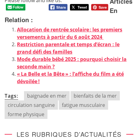
Articles
Please follow and like us:
En
Relation :
Allocation de rentrée scolaire : les premiers
versements à partir du 6 août 2024
Restriction parentale et temps d’écran : le
grand défi des familles
Mode durable bébé 2025 : pourquoi choisir la
seconde main ?
« La Belle et la Bête » : l’affiche du film a été
dévoilée !
Tags:
baignade en mer
bienfaits de la mer
circulation sanguine
fatigue musculaire
forme physique
LES RUBRIQUES D’ACTUALITÉS