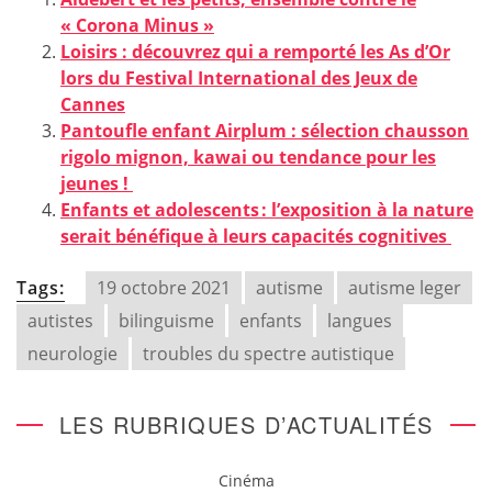
« Corona Minus »
Loisirs : découvrez qui a remporté les As d’Or
lors du Festival International des Jeux de
Cannes
Pantoufle enfant Airplum : sélection chausson
rigolo mignon, kawai ou tendance pour les
jeunes !
Enfants et adolescents : l’exposition à la nature
serait bénéfique à leurs capacités cognitives
Tags:
19 octobre 2021
autisme
autisme leger
autistes
bilinguisme
enfants
langues
neurologie
troubles du spectre autistique
LES RUBRIQUES D’ACTUALITÉS
Cinéma