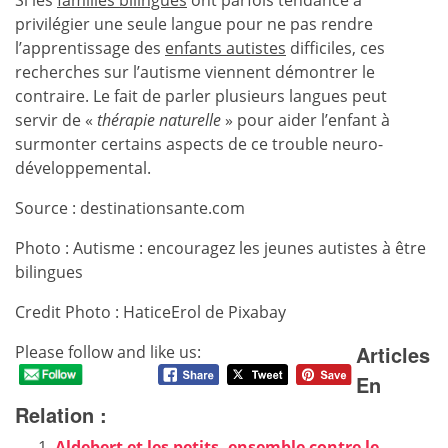
Si les
familles bilingues
ont parfois tendance à
privilégier une seule langue pour ne pas rendre
l’apprentissage des
enfants autistes
difficiles, ces
recherches sur l’autisme viennent démontrer le
contraire. Le fait de parler plusieurs langues peut
servir de «
thérapie naturelle
» pour aider l’enfant à
surmonter certains aspects de ce trouble neuro-
développemental.
Source : destinationsante.com
Photo : Autisme : encouragez les jeunes autistes à être
bilingues
Credit Photo : HaticeErol de Pixabay
Articles
Please follow and like us:
En
Relation :
Aldebert et les petits, ensemble contre le