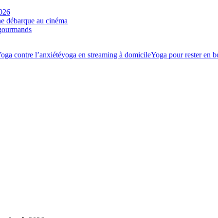
2026
ne débarque au cinéma
s gourmands
oga contre l’anxiété
yoga en streaming à domicile
Yoga pour rester en b