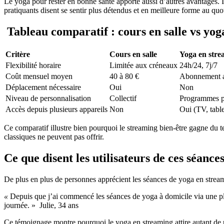
Le yoga pour rester en bonne santé apporte aussi d’autres avantages. I
pratiquants disent se sentir plus détendus et en meilleure forme au quo
Tableau comparatif : cours en salle vs yog
Critère
Cours en salle
Yoga en str
Flexibilité horaire
Limitée aux créneaux
24h/24, 7j/7
Coût mensuel moyen
40 à 80 €
Abonnement a
Déplacement nécessaire
Oui
Non
Niveau de personnalisation
Collectif
Programmes p
Accès depuis plusieurs appareils
Non
Oui (TV, table
Ce comparatif illustre bien pourquoi le streaming bien-être gagne du te
classiques ne peuvent pas offrir.
Ce que disent les utilisateurs de ces séances
De plus en plus de personnes apprécient les séances de yoga en streamin
«
Depuis que j’ai commencé les séances de yoga à domicile via une plate
journée. » Julie, 34 ans
Ce témoignage montre pourquoi le yoga en streaming attire autant de p