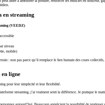
l peut aider à améliorer la posture, renforcer les muscles en douceur, g
tidien.
a en streaming
eaming (VEEDZ)
ccessible
ar niveau
tte, mobile)
rrain : non pas parce qu’il remplace le lien humain des cours collectifs,
 en ligne
g pour leur simplicité et leur flexibilité.
forme streaming, j’ai vraiment senti la différence. Je pratique le matin 
ersonnes aujourd’hui. Beaucoup apprécient la possibilité de pratiquer c