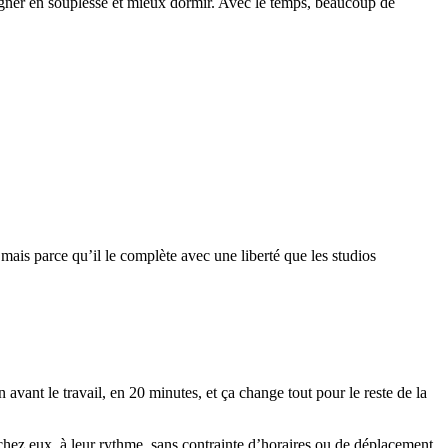
agner en
souplesse
et mieux dormir. Avec le temps, beaucoup de
 mais parce qu’il le complète avec une liberté que les studios
avant le travail, en 20 minutes, et ça change tout pour le reste de la
hez eux, à leur rythme, sans contrainte d’horaires ou de déplacement.