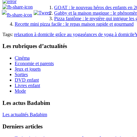
GOAT : le nouveau héros des enfants en 
Gabby et la maison magique : le phénomè
Pizza fantôme : le mystère qui intrigue le
Recette mini pizza facile : le repas maison rapide et gourmand
Tags:
relaxation à domicile grâce au yoga
séances de yoga à domicile
Y
Les rubriques d’actualités
Cinéma
Economie et parents
Jeux et jouets
Sorties
DVD enfant
Livres enfant
Mode
Les actus Badabim
Les actualités Badabim
Derniers articles