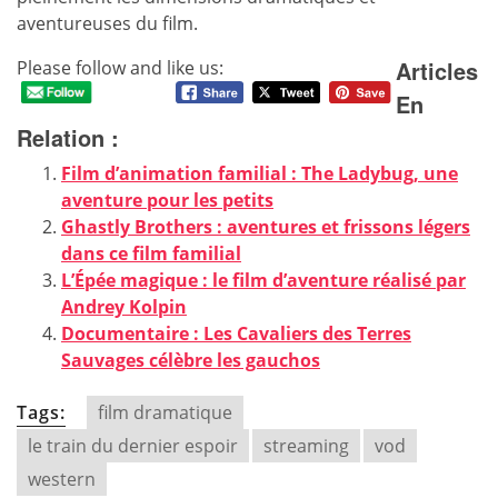
aventureuses du film.
Articles
Please follow and like us:
En
Relation :
Film d’animation familial : The Ladybug, une
aventure pour les petits
Ghastly Brothers : aventures et frissons légers
dans ce film familial
L’Épée magique : le film d’aventure réalisé par
Andrey Kolpin
Documentaire : Les Cavaliers des Terres
Sauvages célèbre les gauchos
Tags:
film dramatique
le train du dernier espoir
streaming
vod
western