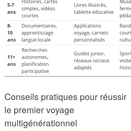
Histoires, cartes
Musé
5-7
Livres illustrés,
simples, vidéos
ferm
ans
tablette éducative
courtes
péda
8-
Documentaires,
Applications
Rand
10
apprentissage
voyage, carnets
court
ans
langue locale
personnalisés
cultu
Recherches
Guides junior,
Sport
11+
autonomes,
réseaux sociaux
visit
ans
planification
adaptés
hist
participative
Conseils pratiques pour réussir
le premier voyage
multigénérationnel