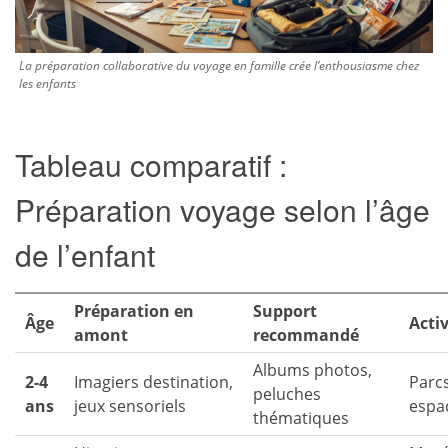
La préparation collaborative du voyage en famille crée l’enthousiasme chez
les enfants
Tableau comparatif :
Préparation voyage selon l’âge
de l’enfant
Préparation en
Support
Âge
Acti
amont
recommandé
Albums photos,
2-4
Imagiers destination,
Parcs
peluches
ans
jeux sensoriels
espa
thématiques