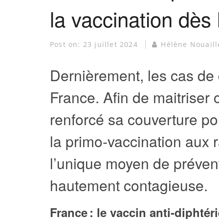
la vaccination dès
Post on:
23 juillet 2024
Hélène Nouaill
Dernièrement, les cas de d
France. Afin de maitriser 
renforcé sa couverture pou
la primo-vaccination aux r
l’unique moyen de prévent
hautement contagieuse.
France : le vaccin anti-diphtér