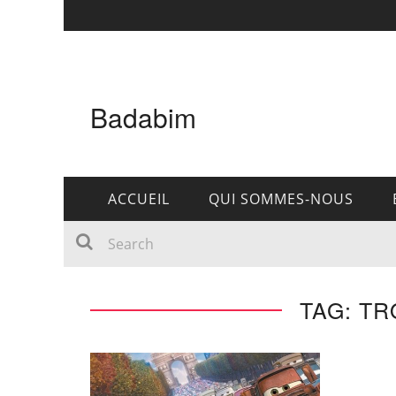
Badabim
ACCUEIL
QUI SOMMES-NOUS
TAG: T