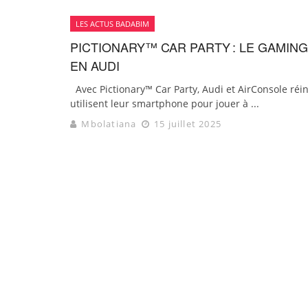
LES ACTUS BADABIM
PICTIONARY™ CAR PARTY : LE GAMIN
EN AUDI
Avec Pictionary™ Car Party, Audi et AirConsole réi
utilisent leur smartphone pour jouer à ...
Mbolatiana
15 juillet 2025