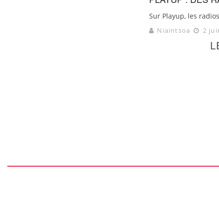
Sur Playup, les radio
Niaintsoa
2 jui
L