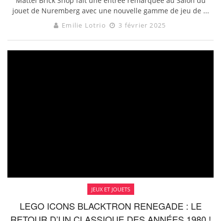
Mattel Brick Shop fait une entrée remarquée au Salon du
jouet de Nuremberg avec une nouvelle gamme de jeu de ...
Emilie Lotrio
3 février 2025
JEUX ET JOUETS
LEGO ICONS BLACKTRON RENEGADE : LE
RETOUR D’UN CLASSIQUE DES ANNÉES 1980 !