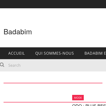
Badabim
ACCUEIL
QUI SOMMES-NOUS
BADABIM 
MODE
ODO : PLUS BES