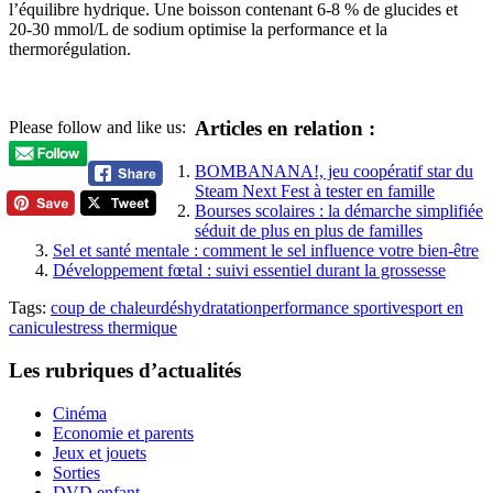
l’équilibre hydrique. Une boisson contenant 6-8 % de glucides et
20-30 mmol/L de sodium optimise la performance et la
thermorégulation.
Articles en relation :
Please follow and like us:
BOMBANANA!, jeu coopératif star du
Steam Next Fest à tester en famille
Bourses scolaires : la démarche simplifiée
séduit de plus en plus de familles
Sel et santé mentale : comment le sel influence votre bien-être
Développement fœtal : suivi essentiel durant la grossesse
Tags:
coup de chaleur
déshydratation
performance sportive
sport en
canicule
stress thermique
Les rubriques d’actualités
Cinéma
Economie et parents
Jeux et jouets
Sorties
DVD enfant