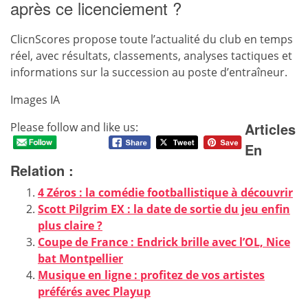
après ce licenciement ?
ClicnScores propose toute l’actualité du club en temps
réel, avec résultats, classements, analyses tactiques et
informations sur la succession au poste d’entraîneur.
Images IA
Articles
Please follow and like us:
En
Relation :
4 Zéros : la comédie footballistique à découvrir
Scott Pilgrim EX : la date de sortie du jeu enfin
plus claire ?
Coupe de France : Endrick brille avec l’OL, Nice
bat Montpellier
Musique en ligne : profitez de vos artistes
préférés avec Playup