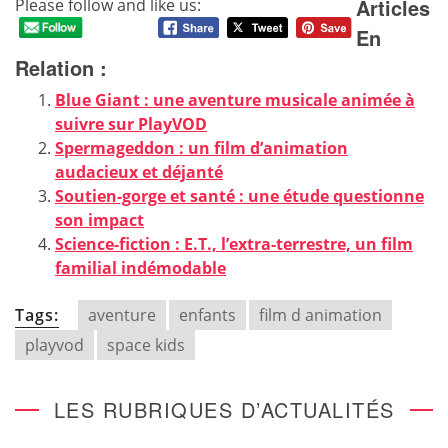
Articles
Please follow and like us:
En
Relation :
Blue Giant : une aventure musicale animée à
suivre sur PlayVOD
Spermageddon : un film d’animation
audacieux et déjanté
Soutien-gorge et santé : une étude questionne
son impact
Science-fiction : E.T., l’extra-terrestre, un film
familial indémodable
Tags:
aventure
enfants
film d animation
playvod
space kids
LES RUBRIQUES D’ACTUALITÉS