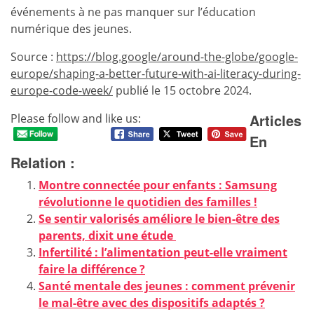
événements à ne pas manquer sur l’éducation
numérique des jeunes.
Source :
https://blog.google/around-the-globe/google-
europe/shaping-a-better-future-with-ai-literacy-during-
europe-code-week/
publié le 15 octobre 2024.
Articles
Please follow and like us:
En
Relation :
Montre connectée pour enfants : Samsung
révolutionne le quotidien des familles !
Se sentir valorisés améliore le bien-être des
parents, dixit une étude
Infertilité : l’alimentation peut-elle vraiment
faire la différence ?
Santé mentale des jeunes : comment prévenir
le mal-être avec des dispositifs adaptés ?