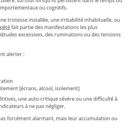
ulière, surtout lorsqu’ils persistent dans le temps ou
 comportementaux ou cognitifs.
 tristesse installée, une irritabilité inhabituelle, ou
xiété
fait partie des manifestations les plus
quiétudes excessives, des ruminations ou des tensions
t alerter :
ration
tement [écrans, alcool, isolement]
titives, une auto-critique sévère ou une difficulté à
ndicateurs à ne pas négliger.
est pas forcément alarmant, mais leur accumulation ou