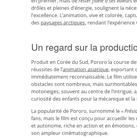
en premier, mais de
rester fidèle à ses valeurs
et
drôles et pleines d’énergie, soulignent la néces
l’excellence. L’animation, vive et colorée, capt
des
paysages arctiques
, rendant l’expérience 
Un regard sur la productio
Produit en Corée du Sud, Pororo la course des
réussites de l’
animation asiatique
, exportant 
immédiatement reconnaissable. Le film utilis
obstacles sont nombreux, mais surmontables a
motoneiges, souvent au centre de l’intrigue, a
curiosité des enfants pour la mécanique et la 
La popularité de Pororo, surnommé le «
Prési
fans, mais le film est conçu pour accueillir le
et autonome, riche en action et en émotions, q
son ampleur cinématographique.