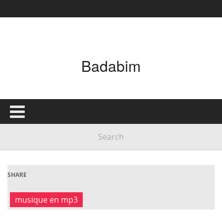
Badabim
SHARE
musique en mp3