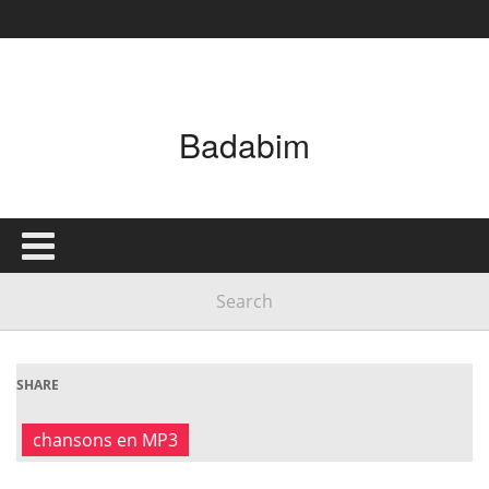
Badabim
SHARE
chansons en MP3