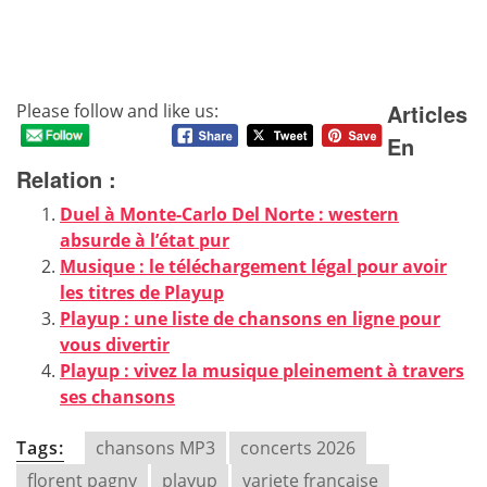
Articles
Please follow and like us:
En
Relation :
Duel à Monte-Carlo Del Norte : western
absurde à l’état pur
Musique : le téléchargement légal pour avoir
les titres de Playup
Playup : une liste de chansons en ligne pour
vous divertir
Playup : vivez la musique pleinement à travers
ses chansons
Tags:
chansons MP3
concerts 2026
florent pagny
playup
variete francaise