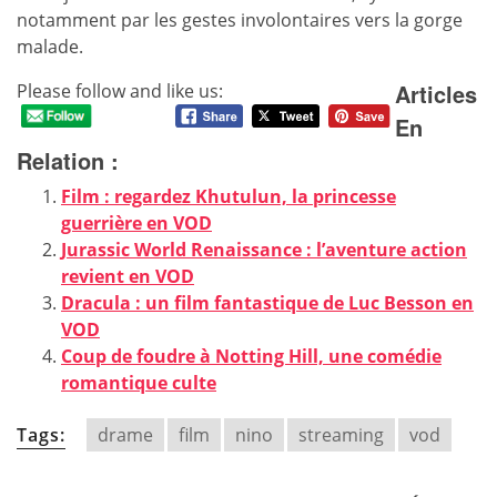
notamment par les gestes involontaires vers la gorge
malade.
Articles
Please follow and like us:
En
Relation :
Film : regardez Khutulun, la princesse
guerrière en VOD
Jurassic World Renaissance : l’aventure action
revient en VOD
Dracula : un film fantastique de Luc Besson en
VOD
Coup de foudre à Notting Hill, une comédie
romantique culte
Tags:
drame
film
nino
streaming
vod