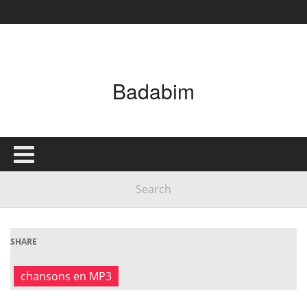
Badabim
SHARE
chansons en MP3