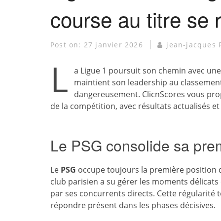
course au titre se 
Post on:
27 janvier 2026
jean-jacques 
L
a Ligue 1 poursuit son chemin avec un
maintient son leadership au classement
dangereusement. ClicnScores vous prop
de la compétition, avec résultats actualisés e
Le PSG consolide sa pre
Le
PSG
occupe toujours la première position 
club parisien a su gérer les moments délicats
par ses concurrents directs. Cette régularité t
répondre présent dans les phases décisives.