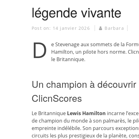
légende vivante
Post on:
14 janvier 2026
Barbara
D
e Stevenage aux sommets de la Formu
Hamilton, un pilote hors norme. Clic
le Britannique.
Un champion à découvrir
ClicnScores
Le Britannique
Lewis Hamilton
incarne l’exc
de champion du monde à son palmarès, le pilo
empreinte indélébile. Son parcours exceptionn
circuits les plus prestigieux de la planète, co