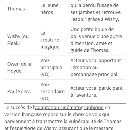
Le jeune
qui a perdu l’usage de
Thomas
héros
ses jambes et retrouve
l’espoir grâce à Wishy.
Une petite boule de
La
Wishy (ou
poils venue d’une autre
créature
Fleak)
dimension, amie et
magique
guide de Thomas.
Voix
Acteur vocal apportant
Owen de la
principale
l’émotion au
Hoyde
(VO)
personnage principal.
Voix
Acteur vocal participant
Paul Spera
secondaire
à l’aventure.
(VO)
Le succès de l’
adaptation cinématographique
en
version française repose sur le choix de voix qui
parviennent à transmettre la vulnérabilité de Thomas
et l’espièglerie de Wishy, assurant que le message