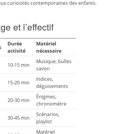
ux curiosités contemporaines des enfants.
e et l’effectif
Durée
Matériel
s
activité
nécessaire
Musique, bulles
10-15 min
savon
Indices,
15-20 min
déguisements
Énigmes,
20-30 min
chronomètre
Scénarios,
30-45 min
playlist
Matériel