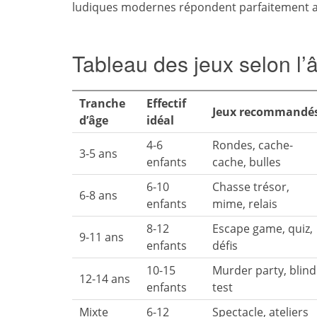
ludiques modernes répondent parfaitement a
Tableau des jeux selon l’âg
Tranche
Effectif
Jeux recommandé
d’âge
idéal
4-6
Rondes, cache-
3-5 ans
enfants
cache, bulles
6-10
Chasse trésor,
6-8 ans
enfants
mime, relais
8-12
Escape game, quiz,
9-11 ans
enfants
défis
10-15
Murder party, blind
12-14 ans
enfants
test
Mixte
6-12
Spectacle, ateliers