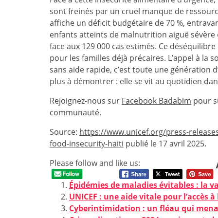
sont freinés par un cruel manque de ressourc
affiche un déficit budgétaire de 70 %, entrava
enfants atteints de malnutrition aiguë sévère
face aux 129 000 cas estimés. Ce déséquilibre
pour les familles déjà précaires. L’appel à la s
sans aide rapide, c’est toute une génération d
plus à démontrer : elle se vit au quotidien dan
Rejoignez-nous sur
Facebook Badabim
pour su
communauté.
Source:
https://www.unicef.org/press-releases
food-insecurity-haiti
publié le 17 avril 2025.
Please follow and like us:
Épidémies de maladies évitables : la v
UNICEF : une aide vitale pour l’accès 
Cyberintimidation : un fléau qui mena