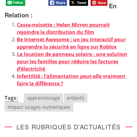
En
Relation :
Casse-noisette : Helen Mirren pourrait
rejoindre la distribution du film
Be Internet Awesome : un jeu interactif pour
apprendre la sécurité en ligne sur Roblox
La location de panneau solaire : une solution
pour les familles pour réduire les factures
d’électricité
Infertilité : l’alimentation peut-elle vraiment
faire la différence ?
Tags:
apprentissage
enfants
impact usages numeriques
LES RUBRIQUES D’ACTUALITÉS