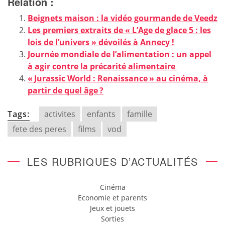
Relation :
Beignets maison : la vidéo gourmande de Veedz
Les premiers extraits de « L’Age de glace 5 : les
lois de l’univers » dévoilés à Annecy !
Journée mondiale de l’alimentation : un appel
à agir contre la précarité alimentaire
« Jurassic World : Renaissance » au cinéma, à
partir de quel âge ?
Tags:
activites
enfants
famille
fete des peres
films
vod
LES RUBRIQUES D’ACTUALITÉS
Cinéma
Economie et parents
Jeux et jouets
Sorties