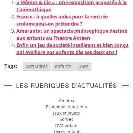
« Mômes & Cie » : une exposition proposée à la
Cinémathèque
France : à quelles aides pour la rentrée
scolaire peut-on prétendre ?
Amaranta: un spectacle philosophique destiné
aux enfants au Théâtre Aktéon
Enfin un jeu de société intelligent et bien conçu
qui éveillera vos enfants dès ses deux ans !
Tags:
actualités
enfants
parc
LES RUBRIQUES D’ACTUALITÉS
Cinéma
Economie et parents
Jeux et jouets
Sorties
DVD enfant
Livres enfant