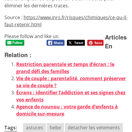
éliminer les dernières traces.
Source :
https://www.inrs.fr/risques/chimiques/ce-qu-il-
faut-retenir.html
Articles
Please follow and like us:
En
Relation :
Restriction parentale et temps d’écran : le
grand défi des familles
Vie de couple : parentalité, comment préserver
sa vie de couple ?
Écrans : identifier l’addiction et ses signes chez
vos enfants
Agence de nounou : votre garde d’enfants à
domicile sur-mesure
Tags:
astuces
bebe
detacher les vetements