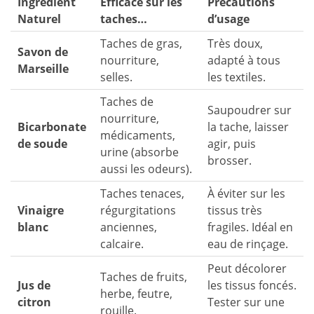
Ingrédient
Efficace sur les
Précautions
Naturel
taches…
d’usage
Taches de gras,
Très doux,
Savon de
nourriture,
adapté à tous
Marseille
selles.
les textiles.
Taches de
Saupoudrer sur
nourriture,
Bicarbonate
la tache, laisser
médicaments,
de soude
agir, puis
urine (absorbe
brosser.
aussi les odeurs).
Taches tenaces,
À éviter sur les
Vinaigre
régurgitations
tissus très
blanc
anciennes,
fragiles. Idéal en
calcaire.
eau de rinçage.
Peut décolorer
Taches de fruits,
Jus de
les tissus foncés.
herbe, feutre,
citron
Tester sur une
rouille.