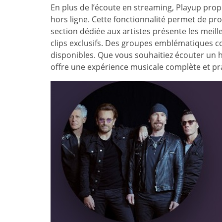
En plus de l’écoute en streaming, Playup pro
hors ligne. Cette fonctionnalité permet de prof
section dédiée aux artistes présente les meil
clips exclusifs. Des groupes emblématiques 
disponibles. Que vous souhaitiez écouter un hi
offre une expérience musicale complète et pr