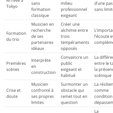
Arrivée à
sans
milieu
d’une pas
Tokyo
formation
professionnel
sans limi
classique
exigeant
Musicien en
Créer une
recherche
alchimie entre
L’importa
Formation
de ses
trois
l’écoute e
du trio
partenaires
tempéraments
compléme
idéaux
opposés
Convaincre un
La différ
Interprète
Premières
public
entre le t
en
scènes
exigeant et
la présen
construction
habitué
scénique
Musicien
Surmonter un
La résilie
Crise et
confronté à
obstacle qui
comme
doute
ses propres
remet tout en
condition
limites
question
dépasse
La