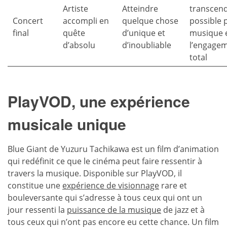
Artiste
Atteindre
transcen
Concert
accompli en
quelque chose
possible p
final
quête
d’unique et
musique 
d’absolu
d’inoubliable
l’engage
total
PlayVOD, une expérience
musicale unique
Blue Giant de Yuzuru Tachikawa est un film d’animation
qui redéfinit ce que le cinéma peut faire ressentir à
travers la musique. Disponible sur PlayVOD, il
constitue une
expérience de visionnage
rare et
bouleversante qui s’adresse à tous ceux qui ont un
jour ressenti la
puissance de la musique
de jazz et à
tous ceux qui n’ont pas encore eu cette chance. Un film