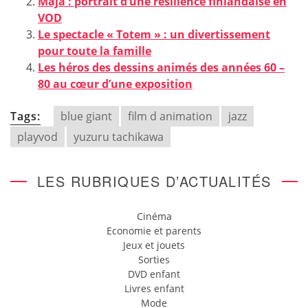
Maja : portrait d’une résilience finlandaise en
VOD
Le spectacle « Totem » : un divertissement
pour toute la famille
Les héros des dessins animés des années 60 –
80 au cœur d’une exposition
Tags:
blue giant
film d animation
jazz
playvod
yuzuru tachikawa
LES RUBRIQUES D’ACTUALITÉS
Cinéma
Economie et parents
Jeux et jouets
Sorties
DVD enfant
Livres enfant
Mode