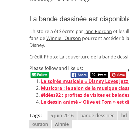
La bande dessinée est disponible
L’histoire a été écrite par
Jane Riordan
et les 
fans de
Winnie l’Ourson
pourront accéder à la
Disney.
Crédit Photo: La couverture de la bande dess
Please follow and like us:
La soirée musicale « Disney Loves Jazz
Musicora : le salon de la musique class
#Idées92 : profitez de visites et balad
Le dessin animé « Olive et Tom » est d
Tags:
6 juin 2016
bande dessinée
bd
ourson
winnie