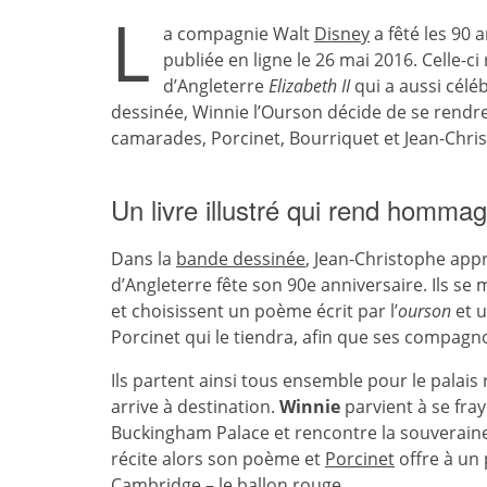
L
a compagnie Walt
Disney
a fêté les 90 
publiée en ligne le 26 mai 2016. Celle-
d’Angleterre
Elizabeth II
qui a aussi céléb
dessinée, Winnie l’Ourson décide de se rend
camarades, Porcinet, Bourriquet et Jean-Chris
Un livre illustré qui rend hommag
Dans la
bande dessinée
, Jean-Christophe appr
d’Angleterre fête son 90e anniversaire. Ils se 
et choisissent un poème écrit par l’
ourson
et u
Porcinet qui le tiendra, afin que ses compagn
Ils partent ainsi tous ensemble pour le palais 
arrive à destination.
Winnie
parvient à se fra
Buckingham Palace et rencontre la souveraine, 
récite alors son poème et
Porcinet
offre à un 
Cambridge – le ballon rouge.