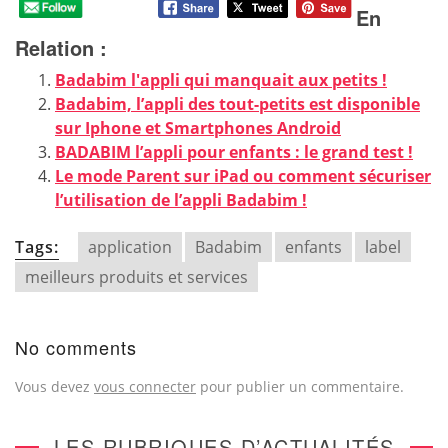
En
Relation :
Badabim l'appli qui manquait aux petits !
Badabim, l’appli des tout-petits est disponible
sur Iphone et Smartphones Android
BADABIM l’appli pour enfants : le grand test !
Le mode Parent sur iPad ou comment sécuriser
l’utilisation de l’appli Badabim !
Tags:
application
Badabim
enfants
label
meilleurs produits et services
No comments
Vous devez
vous connecter
pour publier un commentaire.
LES RUBRIQUES D’ACTUALITÉS