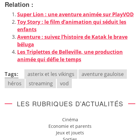
Relation :
Super Lion : une aventure animée sur PlayVOD
Toy Story : le film d’animation qui séduit les
enfants
Aventure : suivez l’histoire de Katak le brave
béluga
Les Triplettes de Belleville, une production
animée qui défie le temps
Tags:
asterix et les vikings
aventure gauloise
héros
streaming
vod
LES RUBRIQUES D’ACTUALITÉS
Cinéma
Economie et parents
Jeux et jouets
Sorties