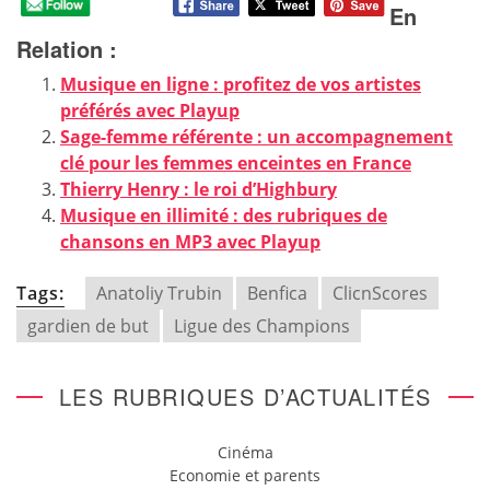
En
Relation :
Musique en ligne : profitez de vos artistes
préférés avec Playup
Sage-femme référente : un accompagnement
clé pour les femmes enceintes en France
Thierry Henry : le roi d’Highbury
Musique en illimité : des rubriques de
chansons en MP3 avec Playup
Tags:
Anatoliy Trubin
Benfica
ClicnScores
gardien de but
Ligue des Champions
LES RUBRIQUES D’ACTUALITÉS
Cinéma
Economie et parents