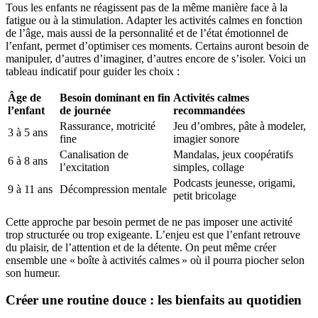
Tous les enfants ne réagissent pas de la même manière face à la
fatigue ou à la stimulation. Adapter les activités calmes en fonction
de l’âge, mais aussi de la personnalité et de l’état émotionnel de
l’enfant, permet d’optimiser ces moments. Certains auront besoin de
manipuler, d’autres d’imaginer, d’autres encore de s’isoler. Voici un
tableau indicatif pour guider les choix :
Âge de
Besoin dominant en fin
Activités calmes
l’enfant
de journée
recommandées
Rassurance, motricité
Jeu d’ombres, pâte à modeler,
3 à 5 ans
fine
imagier sonore
Canalisation de
Mandalas, jeux coopératifs
6 à 8 ans
l’excitation
simples, collage
Podcasts jeunesse, origami,
9 à 11 ans
Décompression mentale
petit bricolage
Cette approche par besoin permet de ne pas imposer une activité
trop structurée ou trop exigeante. L’enjeu est que l’enfant retrouve
du plaisir, de l’attention et de la détente. On peut même créer
ensemble une « boîte à activités calmes » où il pourra piocher selon
son humeur.
Créer une routine douce : les bienfaits au quotidien