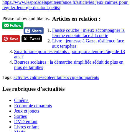
https://www.lesprosdelapetiteenfance.fr/article/les-jeux-calmes-pour-
reguler-lenergie-des-tout-petits/
Articles en relation :
Please follow and like us:
Fausse couche : mieux accompagner la
femme enceinte face à la perte
Livre : jeunesse à Gaza, résilience face
aux tempêtes
Smartphone pour les enfants : pourquoi attendre l’âge de 13
ans ?
Bourses scolaires : la démarche simplifiée séduit de plus en
plus de familles
Tags:
activites calmes
ecole
enfants
occupation
parents
Les rubriques d’actualités
Cinéma
Economie et parents
Jeux et jouets
Sorties
DVD enfant
Livres enfant