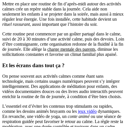
Mettre en place une routine de fin d’après-midi autour des activités
calmes crée un repère stable dans la journée. Cela aide non
seulement les enfants à se projeter dans la soirée, mais aussi à mieux
réguler leur énergie. Une fois installée, cette habitude devient un
rituel rassurant
, aussi important que l’histoire du soir.
Cette routine peut commencer par un goûter partagé dans le calme,
suivi de 20 à 30 minutes d’une activité calme, puis des devoirs. Loin
d’être contraignante, cette organisation redonne de la fluidité à la fin
de journée. Elle allège la
charge mentale des parents
, diminue les
sollicitations constantes et favorise un climat familial plus apaisé.
Et les écrans dans tout ça ?
On pense souvent aux activités calmes comme étant sans
technologie, mais certains usages numériques peuvent s’y intégrer
intelligemment. Des applications de méditation pour enfants, des
vidéos documentaires douces ou des livres audio interactifs peuvent
enrichir la routine de fin de journée, à condition d’être bien choisis.
L’essentiel est d’éviter les contenus trop stimulants ou rapides,
comme les dessins animés bruyants ou les
jeux vidéo
dynamiques.
En revanche, une vidéo de yoga, un
conte animé
ou une séance de
respiration guidée peut favoriser le retour au calme. La règle reste la
modération, avec une durée contrôlée et toujours dans un cadre