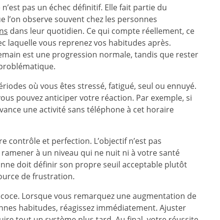
’est pas un échec définitif. Elle fait partie du
l’on observe souvent chez les personnes
ans
dans leur quotidien. Ce qui compte réellement, ce
avec laquelle vous reprenez vos habitudes après.
demain est une progression normale, tandis que rester
 problématique.
périodes où vous êtes stressé, fatigué, seul ou ennuyé.
ous pouvez anticiper votre réaction. Par exemple, si
avance une activité sans téléphone à cet horaire
 contrôle et perfection. L’objectif n’est pas
 ramener à un niveau qui ne nuit ni à votre santé
nne doit définir son propre seuil acceptable plutôt
ource de frustration.
précoce. Lorsque vous remarquez une augmentation de
ennes habitudes, réagissez immédiatement. Ajuster
re tout un système plus tard. Au final, votre réussite