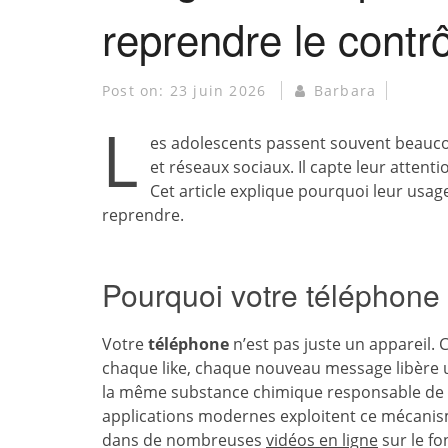
reprendre le contrô
Post on:
23 juin 2026
Barbara
L
es adolescents passent souvent beaucou
et réseaux sociaux. Il capte leur atten
Cet article explique pourquoi leur usa
reprendre.
Pourquoi votre téléphone 
Votre
téléphone
n’est pas juste un appareil.
chaque like, chaque nouveau message libère u
la même substance chimique responsable de la
applications modernes exploitent ce mécanis
dans de nombreuses
vidéos en ligne
sur le f