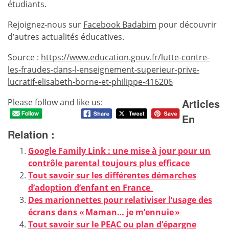
étudiants.
Rejoignez-nous sur
Facebook Badabim
pour découvrir
d’autres actualités éducatives.
Source :
https://www.education.gouv.fr/lutte-contre-
les-fraudes-dans-l-enseignement-superieur-prive-
lucratif-elisabeth-borne-et-philippe-416206
Articles
Please follow and like us:
En
Relation :
Google Family Link : une mise à jour pour un
contrôle parental toujours plus efficace
Tout savoir sur les différentes démarches
d’adoption d’enfant en France
Des marionnettes pour relativiser l’usage des
écrans dans « Maman… je m’ennuie »
Tout savoir sur le PEAC ou plan d’épargne