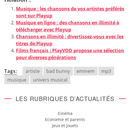
Musique : les chansons de vos artistes préférés
sont sur Playup
Musique en ligne : des chansons en illimité à
télécharger avec Playup
Chansons en illimité : divertissez-vous avec les
titres de Playup
Films français : PlayVOD propose une sélection
pour diverses générations
Tags:
artiste
bad bunny
eminem
mp3
musique
univers musical
LES RUBRIQUES D’ACTUALITÉS
Cinéma
Economie et parents
Jeux et jouets