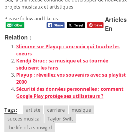
projets musicaux et artistiques.
Articles
Please follow and like us:
En
Relation :
Slimane sur Playup : une voix qui touche les
coeurs
Kendji Girac : sa musique et sa tournée
séduisent les fans
Playup : réveillez vos souvenirs avec sa playlist
2000
Sécurité des données personnelles : comment
Google Play protège ses utilisateurs ?
Tags:
artiste
carriere
musique
succes musical
Taylor Swift
the life of a showgirl