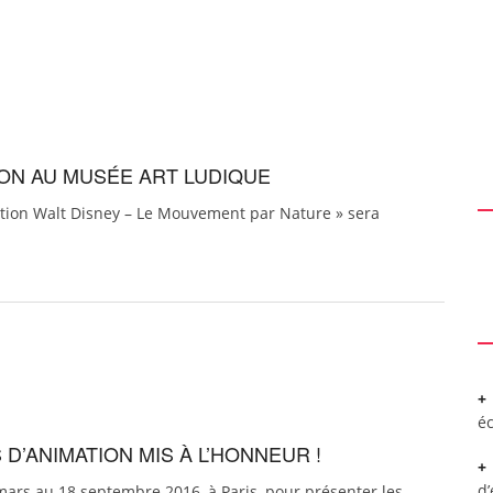
ION AU MUSÉE ART LUDIQUE
ation Walt Disney – Le Mouvement par Nature » sera
é
S D’ANIMATION MIS À L’HONNEUR !
d
mars au 18 septembre 2016, à Paris, pour présenter les