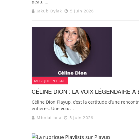
peau. ...
Jakub Dylak
5 juin 2026
MUSIQUE EN LIGNE
CÉLINE DION : LA VOIX LÉGENDAIRE 
Céline Dion Playup, c’est la certitude d’une renco
entières. Une voix ...
Mbolatiana
5 juin 2026