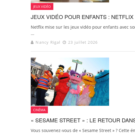
JEUX VIDÉO
JEUX VIDÉO POUR ENFANTS : NETFLIX 
Netflix mise sur les jeux vidéo pour enfants avec s
...
Nancy Rigal
23 juillet 2026
CINÉMA
« SESAME STREET » : LE RETOUR DAN
Vous souvenez-vous de « Sesame Street » ? Cette émi