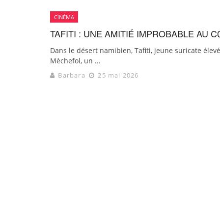
CINÉMA
TAFITI : UNE AMITIÉ IMPROBABLE AU
Dans le désert namibien, Tafiti, jeune suricate élev
Mèchefol, un ...
Barbara
25 mai 2026